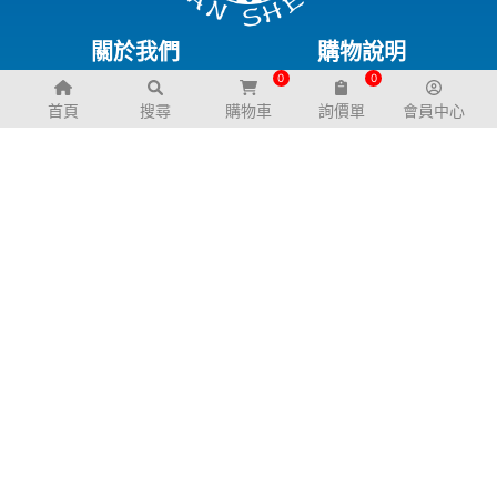
關於我們
購物說明
0
0
公司簡介
退換貨政策
首頁
搜尋
購物車
詢價單
會員中心
幼兒園規劃服務
服務支援
聯絡我們
常見問題
交通資訊
電子型錄
下載專區
FB粉絲團
LINE@生活圈