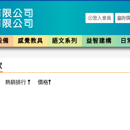
登入會員
詢價
設備
感覺教具
語文系列
益智建構
日
款
熱銷排行
價格