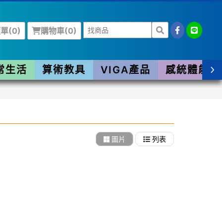
單(
0
)
購物車(
0
)
常生活
算術教具
VIGA產品
感統體能
圖片
列表