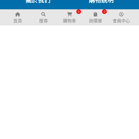
關於我們
購物說明
0
0
公司簡介
退換貨政策
首頁
搜尋
購物車
詢價單
會員中心
幼兒園規劃服務
服務支援
聯絡我們
常見問題
交通資訊
電子型錄
下載專區
FB粉絲團
LINE@生活圈