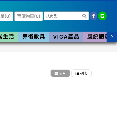
單(
0
)
購物車(
0
)
常生活
算術教具
VIGA產品
感統體能
圖片
列表