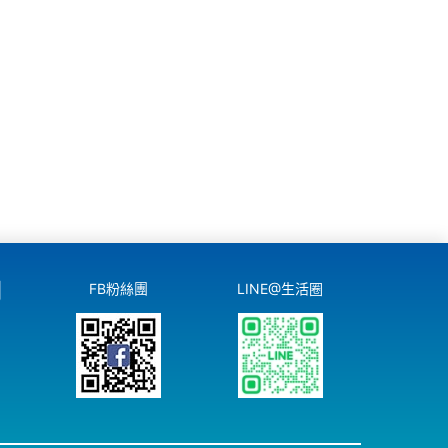
們
FB粉絲團
LINE@生活圈