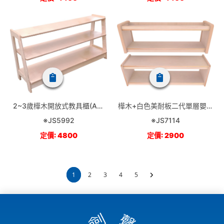
2~3歲樺木開放式教具櫃(A字
樺木+白色美耐板二代單層嬰幼
型)
教具櫃(無後板)
※JS5992
※JS7114
定價: 4800
定價: 2900
1
2
3
4
5