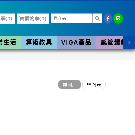
單(
0
)
購物車(
0
)
常生活
算術教具
VIGA產品
感統體能
圖片
列表