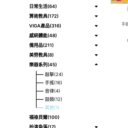
日常生活(64)
算術教具(172)
手鐘
VIGA產品(316)
感統體能(48)
備用品(211)
美勞教具(8)
樂器系列(45)
敲擊(24)
手搖(16)
音律(4)
鼓類(12)
其他(1)
福祿貝爾(100)
扮演角落(17)