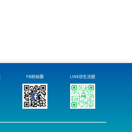
們
FB粉絲團
LINE@生活圈