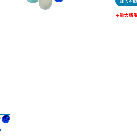
加入詢價
※量大請