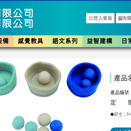
登入會員
詢價
設備
感覺教具
語文系列
益智建構
日
產品
產品編號：
定 價
●尺寸：7*