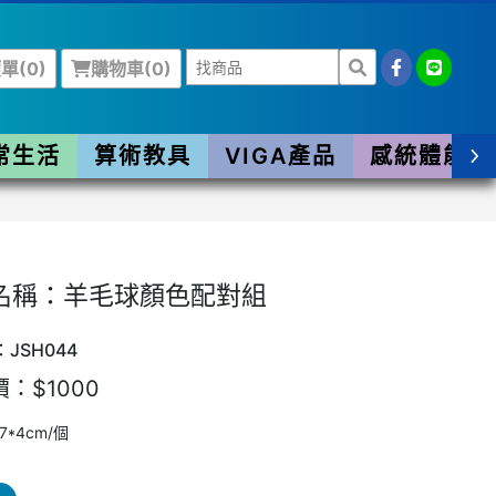
單(
0
)
購物車(
0
)
常生活
算術教具
VIGA產品
感統體能
名稱：羊毛球顏色配對組
JSH044
：$1000
7*4cm/個