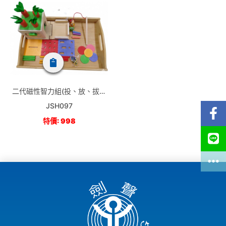
二代磁性智力組(投、放、拔、
釣)
JSH097
特價: 998