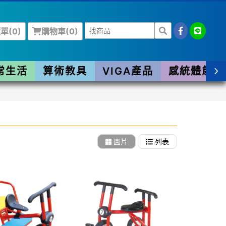
單(
0
)
購物車(
0
)
常生活
算術教具
VIGA產品
感統體能
圖片
列表