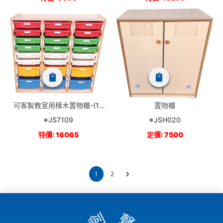
可客製教室用樺木置物櫃-(10
置物櫃
小抽)
※JS7109
※JSH020
特價: 16065
定價: 7500
1
2