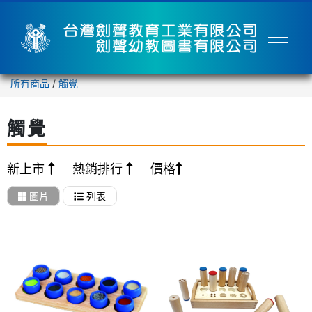
所有商品
/
觸覺
觸覺
新上市
熱銷排行
價格
圖片
列表