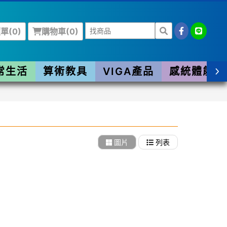
單(
0
)
購物車(
0
)
常生活
算術教具
VIGA產品
感統體能
圖片
列表