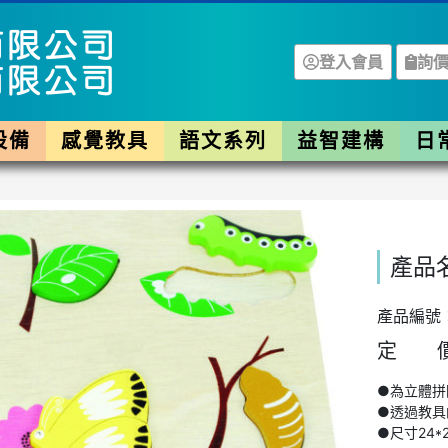
登入會員
詢價
設備
感覺教具
語文系列
益智建構
日
產品
產品編號：
定 價
●為立體拼
●透過教具
●尺寸24*2