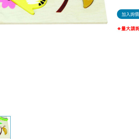
加入詢價
※量大請