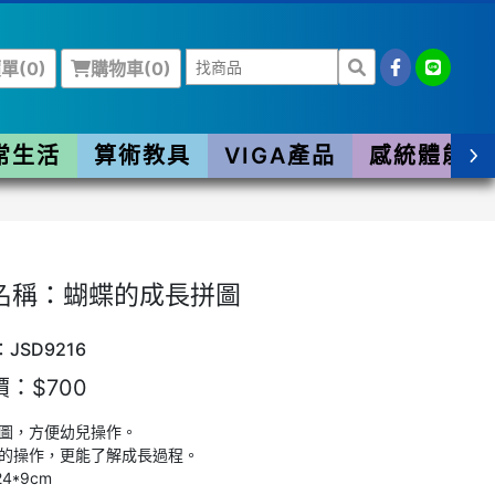
單(
0
)
購物車(
0
)
常生活
算術教具
VIGA產品
感統體能
名稱：蝴蝶的成長拼圖
JSD9216
：$700
圖，方便幼兒操作。
的操作，更能了解成長過程。
4*9cm