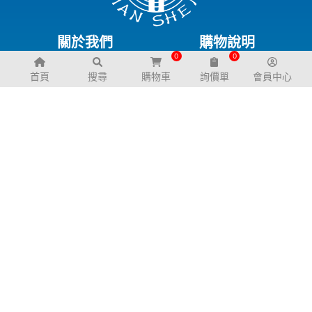
關於我們
購物說明
0
0
公司簡介
退換貨政策
首頁
搜尋
購物車
詢價單
會員中心
幼兒園規劃服務
服務支援
聯絡我們
常見問題
交通資訊
電子型錄
下載專區
FB粉絲團
LINE@生活圈