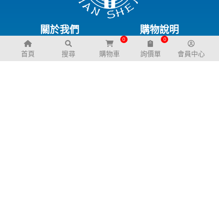
關於我們
購物說明
0
0
公司簡介
退換貨政策
首頁
搜尋
購物車
詢價單
會員中心
幼兒園規劃服務
服務支援
聯絡我們
常見問題
交通資訊
電子型錄
下載專區
FB粉絲團
LINE@生活圈