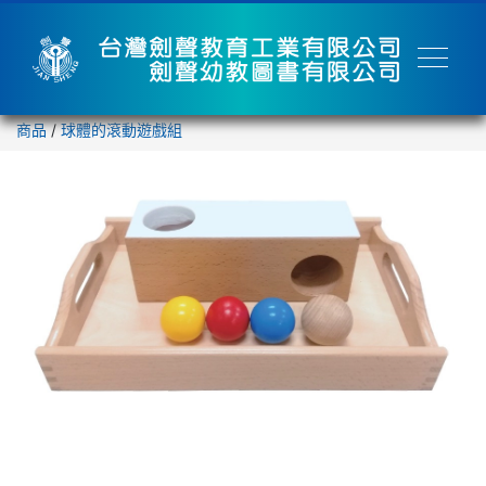
商品
/
球體的滾動遊戲組