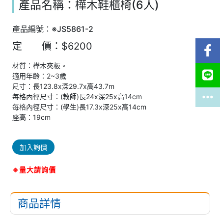
產品名稱：樺木鞋櫃椅(6人)
產品編號：※JS5861-2
定 價：$6200
材質：樺木夾板。
適用年齡：2~3歲
尺寸：長123.8x深29.7x高43.7m
每格內徑尺寸：(教師)長24x深25x高14cm
每格內徑尺寸：(學生)長17.3x深25x高14cm
座高：19cm
加入詢價
※量大請詢價
商品詳情