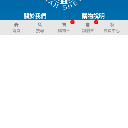
關於我們
購物說明
0
0
公司簡介
退換貨政策
首頁
搜尋
購物車
詢價單
會員中心
幼兒園規劃服務
服務支援
聯絡我們
常見問題
交通資訊
電子型錄
下載專區
FB粉絲團
LINE@生活圈