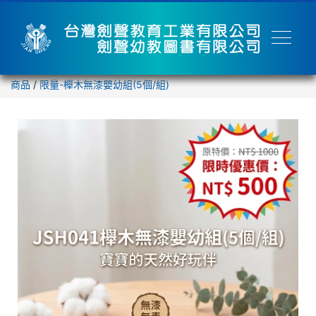
商品
/
限量-櫸木無漆嬰幼組(5個/組)