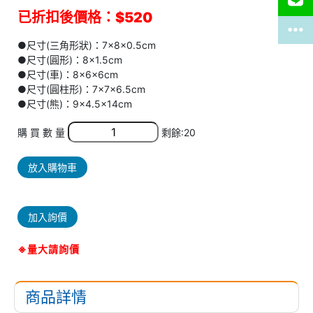
已折扣後價格：$520
●尺寸(三角形狀)：7×8×0.5cm
●尺寸(圓形)：8×1.5cm
●尺寸(車)：8×6×6cm
●尺寸(圓柱形)：7×7×6.5cm
●尺寸(熊)：9×4.5×14cm
購 買 數 量
剩餘:20
放入購物車
加入詢價
※量大請詢價
商品詳情