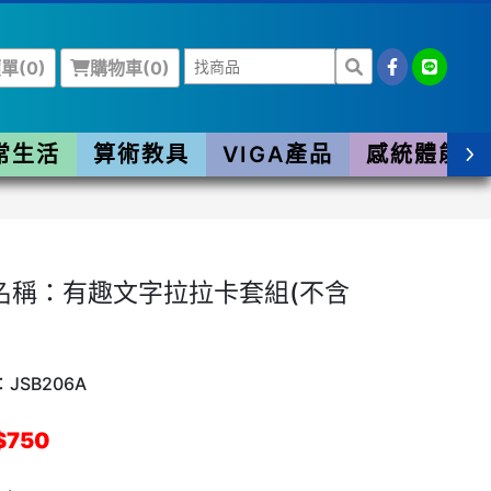
單(
0
)
購物車(
0
)
常生活
算術教具
VIGA產品
感統體能
名稱：有趣文字拉拉卡套組(不含
JSB206A
$750