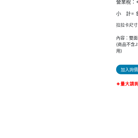
營業稅：+
小 計= $
拉拉卡尺寸：1
內容：雙面拉
{商品不含
用}
加入詢價
※量大請