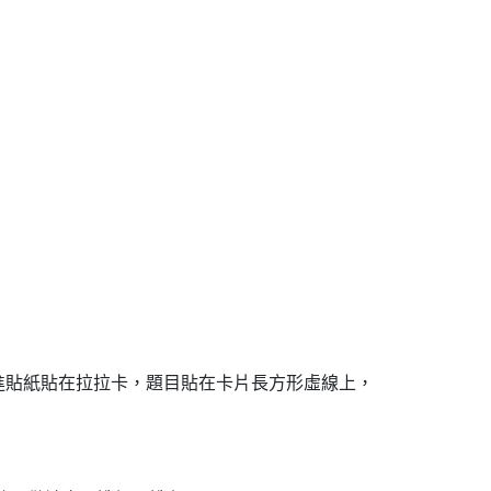
演進貼紙貼在拉拉卡，題目貼在卡片長方形虛線上，