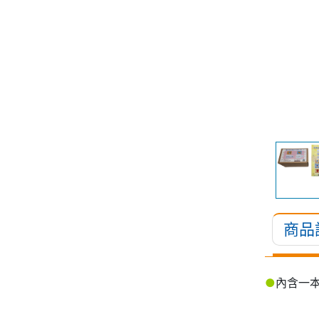
商品
●
內含一