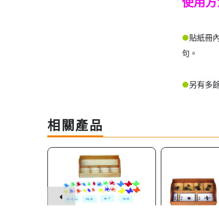
使用方
●
貼紙冊
句。
●
另有多
相關產品