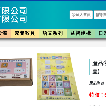
登入會員
詢價
設備
感覺教具
語文系列
益智建構
日
產品
盒)
產品編號：
特 價：