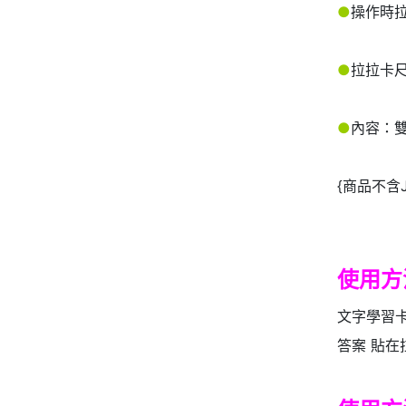
●
操作時
●
拉拉卡尺寸
●
內容：雙
{商品不含
使用方
文字學習
答案 貼