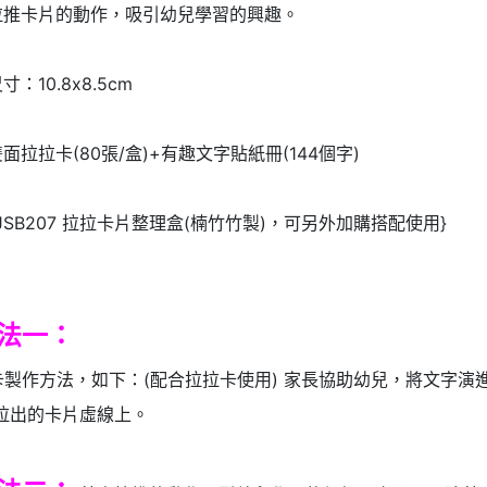
拉推卡片的動作，吸引幼兒學習的興趣。
：10.8x8.5cm
面拉拉卡(80張/盒)+有趣文字貼紙冊(144個字)
JSB207 拉拉卡片整理盒(楠竹竹製)，可另外加購搭配使用}
法一：
卡製作方法，如下：(配合拉拉卡使用) 家長協助幼兒，將文字
在拉出的卡片虛線上。