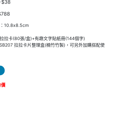
$38
788
0.8x8.5cm
拉卡(80張/盒)+有趣文字貼紙冊(144個字)
JSB207 拉拉卡片整理盒(楠竹竹製)，可另外加購搭配使
詢價