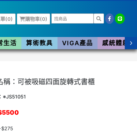
單(
0
)
購物車(
0
)
常生活
算術教具
VIGA產品
感統體能
名稱：可被吸磁四面旋轉式書櫃
※JS51051
$5500
$275