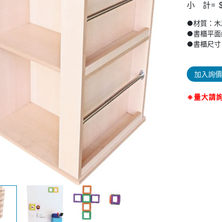
小 計= $
●材質：木
●書櫃平面
●書櫃尺寸：
加入詢價
※量大請