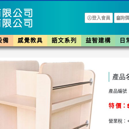
登入會員
詢價
設備
感覺教具
語文系列
益智建構
日
產品
產品編號：
特 價：
營業稅：+