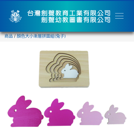
商品
/
顏色大小漸層拼圖組(兔子)