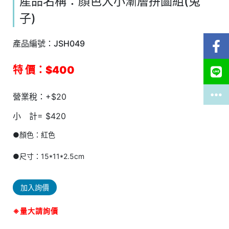
產品名稱：顏色大小漸層拼圖組(兔
子)
產品編號：JSH049
特 價：$400
營業稅：+$20
小 計= $420
●顏色：紅色
●尺寸：15*11*2.5cm
加入詢價
※量大請詢價