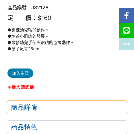
產品編號：JS2128
定 價：$160
●訓練幼兒轉的動作。
●培養小肌肉的發展。
●啟發幼兒手部與眼睛的協調動作。
●葉子尺寸25cm
加入詢價
※量大請詢價
商品詳情
商品特色